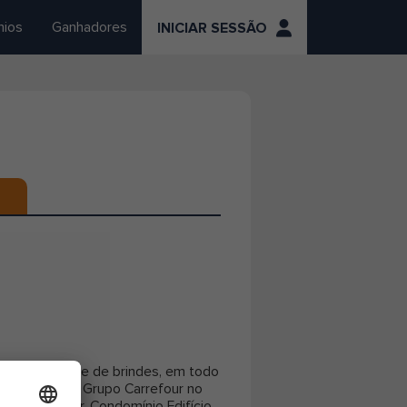
mios
Ganhadores
INICIAR SESSÃO
ite de estoque de brindes, em todo
 integrante do Grupo Carrefour no
777, 2º andar, Condomínio Edifício