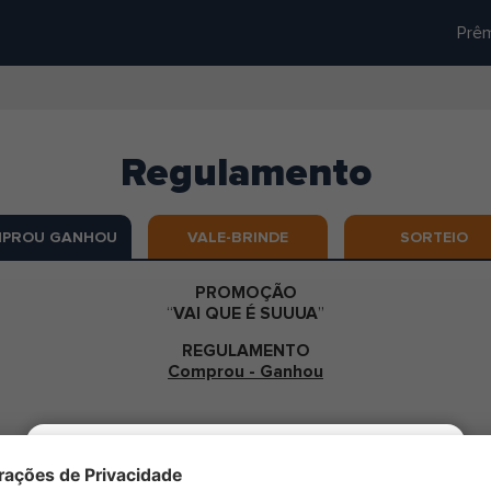
Prê
Regulamento
PROU GANHOU
VALE-BRINDE
SORTEIO
PROMOÇÃO
“
VAI QUE É SUUUA
”
REGULAMENTO
Comprou - Ganhou
E É SUUUA
” é realizada na modalidade Comprou-Ganhou, sem lim
Atenção
SF S.A.
(“Carrefour Soluções Financeiras”), instituição financeira
08.357.240/0001-50, com sede na Avenida Doutora Ruth Cardoso, 4.