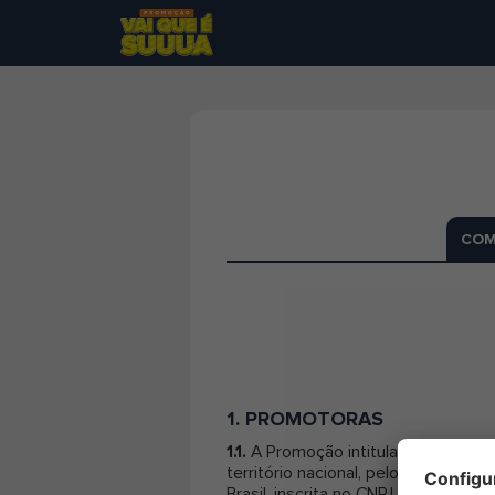
Prêmios
Ganhadores
Dúvidas
Regulamento
Fale conosco
COM
1. PROMOTORAS
1.1.
A Promoção intitulada “
VAI QU
território nacional, pelo (i)
BANCO C
Brasil, inscrita no CNPJ sob o nº 